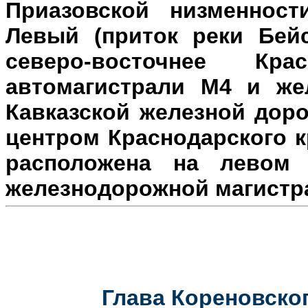
Приазовской низменност
Левый (приток реки Бейс
северо-восточнее Кр
автомагистрали М4 и же
Кавказской железной доро
центром Краснодарского к
расположена на л
евом 
железнодорожной магистр
Глава Кореновског