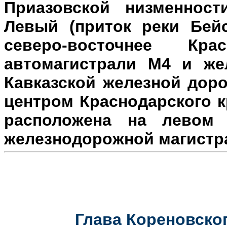
Приазовской низменност
Левый (приток реки Бейс
северо-восточнее Кр
автомагистрали М4 и же
Кавказской железной доро
центром Краснодарского к
расположена на л
евом 
железнодорожной магистр
Глава Кореновског