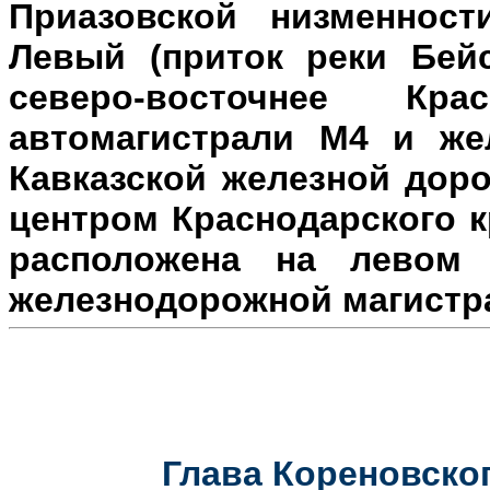
Приазовской низменност
Левый (приток реки Бейс
северо-восточнее Кр
автомагистрали М4 и же
Кавказской железной доро
центром Краснодарского к
расположена на л
евом 
железнодорожной магистр
Глава Кореновског