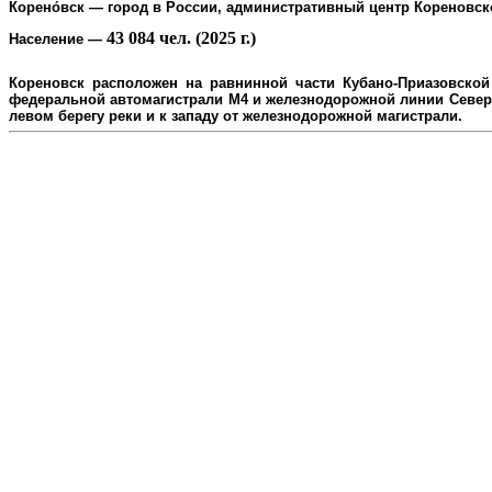
Корено́вск
— город в России, административный центр
Кореновск
43 084 чел. (2025 г.)
Население
—
Кореновск расположен на равнинной части Кубано-Приазовской 
федеральной автомагистрали М4 и железнодорожной линии Северо
л
евом берегу реки и к западу от железнодорожной магистрали.