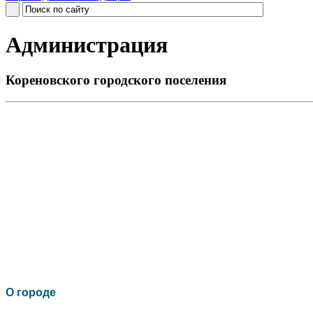
Администрация
Кореновского городского поселения
О го
роде