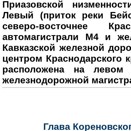
Приазовской низменност
Левый (приток реки Бейс
северо-восточнее Кр
автомагистрали М4 и же
Кавказской железной доро
центром Краснодарского к
расположена на л
евом 
железнодорожной магистр
Глава Кореновског