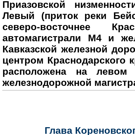
Приазовской низменност
Левый (приток реки Бейс
северо-восточнее Кр
автомагистрали М4 и же
Кавказской железной доро
центром Краснодарского к
расположена на л
евом 
железнодорожной магистр
Глава Кореновског