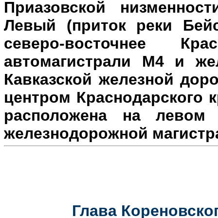
Приазовской низменност
Левый (приток реки Бейс
северо-восточнее Кр
автомагистрали М4 и же
Кавказской железной доро
центром Краснодарского к
расположена на л
евом 
железнодорожной магистр
Глава Кореновског