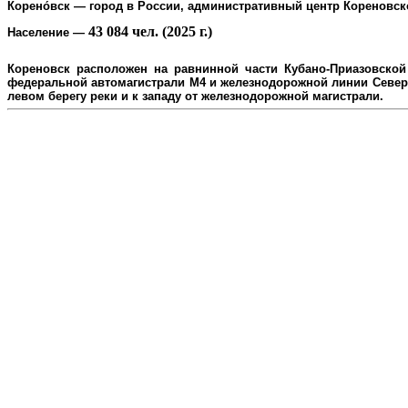
Корено́вск
— город в России, административный центр
Кореновск
43 084 чел. (2025 г.)
Население
—
Кореновск расположен на равнинной части Кубано-Приазовской 
федеральной автомагистрали М4 и железнодорожной линии Северо
л
евом берегу реки и к западу от железнодорожной магистрали.