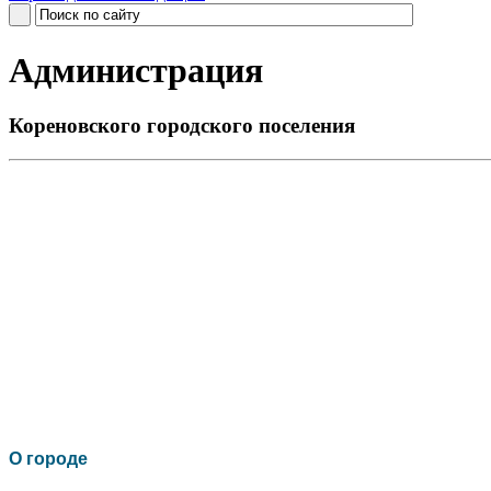
Администрация
Кореновского городского поселения
О го
роде