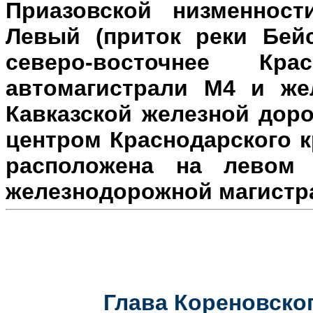
Приазовской низменност
Левый (приток реки Бейс
северо-восточнее Кр
автомагистрали М4 и же
Кавказской железной доро
центром Краснодарского к
расположена на л
евом 
железнодорожной магистр
Глава Кореновског