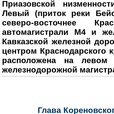
Приазовской низменност
Левый (приток реки Бейс
северо-восточнее Кр
автомагистрали М4 и же
Кавказской железной доро
центром Краснодарского к
расположена на л
евом 
железнодорожной магистр
Глава Кореновског