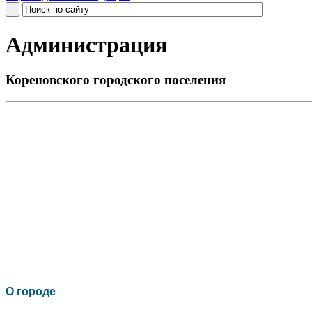
Администрация
Кореновского городского поселения
О го
роде