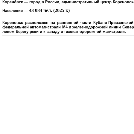
Корено́вск
— город в России, административный центр
Кореновск
43 084 чел. (2025 г.)
Население
—
Кореновск расположен на равнинной части Кубано-Приазовской 
федеральной автомагистрали М4 и железнодорожной линии Северо
л
евом берегу реки и к западу от железнодорожной магистрали.