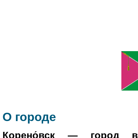
О го
роде
Корено́вск
— город в Р