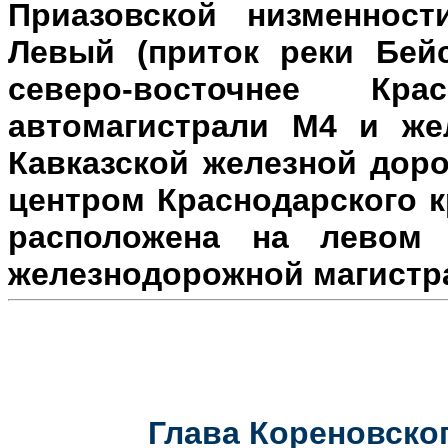
Приазовской низменност
Левый (приток реки Бейс
северо-восточнее Кр
автомагистрали М4 и же
Кавказской железной доро
центром Краснодарского к
расположена на л
евом 
железнодорожной магистр
Глава Кореновског