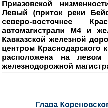
Приазовской низменност
Левый (приток реки Бейс
северо-восточнее Кр
автомагистрали М4 и же
Кавказской железной доро
центром Краснодарского к
расположена на л
евом 
железнодорожной магистр
Глава Кореновског