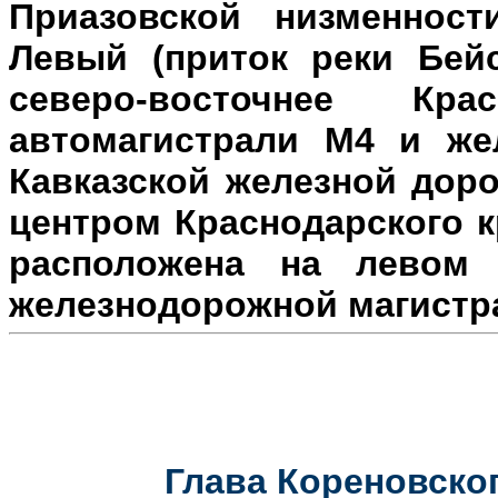
Приазовской низменност
Левый (приток реки Бейс
северо-восточнее Кр
автомагистрали М4 и же
Кавказской железной доро
центром Краснодарского к
расположена на л
евом 
железнодорожной магистр
Глава Кореновског