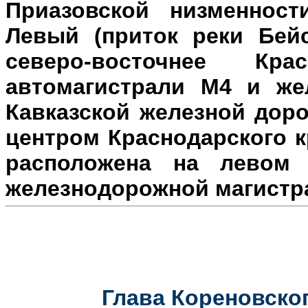
Приазовской низменност
Левый (приток реки Бейс
северо-восточнее Кр
автомагистрали М4 и же
Кавказской железной доро
центром Краснодарского к
расположена на л
евом 
железнодорожной магистр
Глава Кореновског