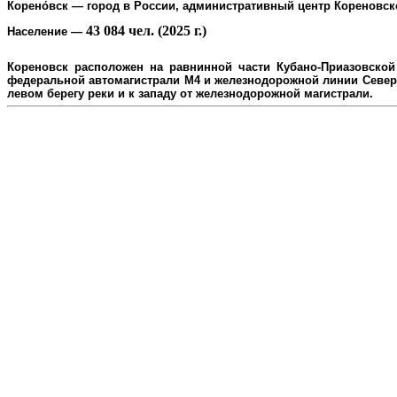
Корено́вск
— город в России, административный центр
Кореновск
43 084 чел. (2025 г.)
Население
—
Кореновск расположен на равнинной части Кубано-Приазовской 
федеральной автомагистрали М4 и железнодорожной линии Северо
л
евом берегу реки и к западу от железнодорожной магистрали.