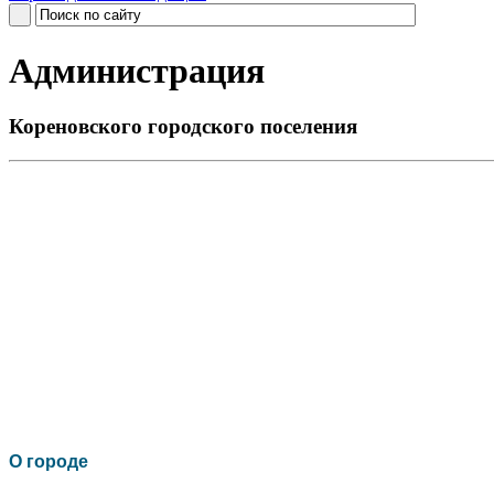
Администрация
Кореновского городского поселения
О го
роде